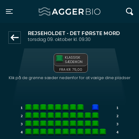
Agger BIO
front05-temp 013209
Toggle navigation
REJSEHOLDET - DET FØRSTE MORD
torsdag 09. oktober kl. 09:30
KLASSISK
SÆDEIKON
FRA KR. 75,00
Klik på de grønne sæder nedenfor for at vælge dine pladser