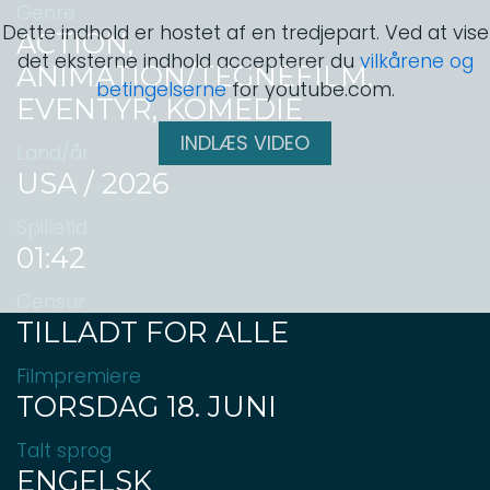
Genre
Dette indhold er hostet af en tredjepart. Ved at vise
ACTION,
det eksterne indhold accepterer du
vilkårene og
ANIMATION/TEGNEFILM,
betingelserne
for youtube.com.
EVENTYR, KOMEDIE
INDLÆS VIDEO
Land/år
USA / 2026
Spilletid
01:42
Censur
TILLADT FOR ALLE
Filmpremiere
TORSDAG 18. JUNI
Talt sprog
ENGELSK