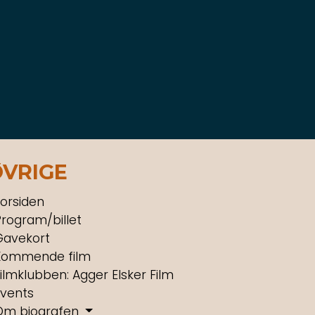
ØVRIGE
orsiden
rogram/billet
Gavekort
Kommende film
ilmklubben: Agger Elsker Film
Events
Om biografen