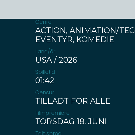
Genre
ACTION, ANIMATION/TEG
EVENTYR, KOMEDIE
Land/år
USA / 2026
Spilletid
01:42
Censur
TILLADT FOR ALLE
Filmpremiere
TORSDAG 18. JUNI
Talt sprog