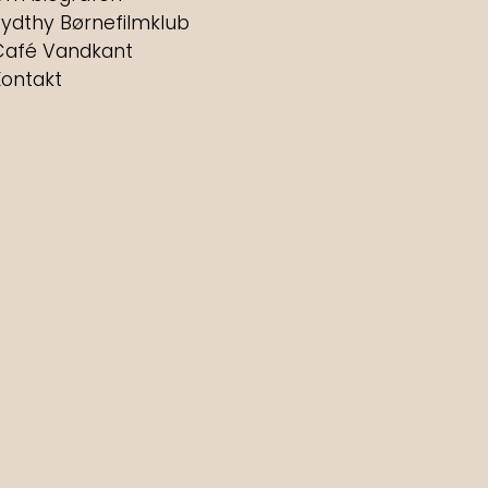
Sydthy Børnefilmklub
Café Vandkant
Kontakt