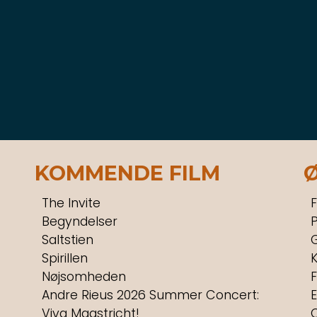
KOMMENDE FILM
The Invite
F
Begyndelser
P
Saltstien
Spirillen
Nøjsomheden
F
Andre Rieus 2026 Summer Concert:
Viva Maastricht!