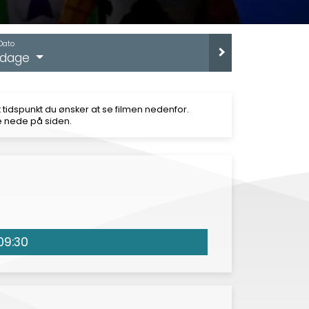
Dato
e dage
 tidspunkt du ønsker at se filmen nedenfor.
e nede på siden.
09:30