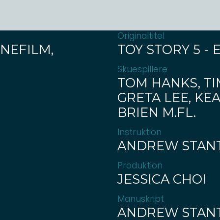
Originaltitel
NEFILM,
TOY STORY 5 - 
Skuespillere
TOM HANKS, TI
GRETA LEE, KE
BRIEN M.FL.
Instruktion
ANDREW STANT
Produktion
JESSICA CHOI
Manuskript
ANDREW STAN