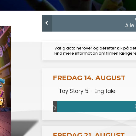
All
Vælg dato herover og derefter klik på det
Find mere information om filmen længer
FREDAG 14. AUGUST
Toy Story 5 - Eng tale
Sal 1
FREDAG 21. AUGUST