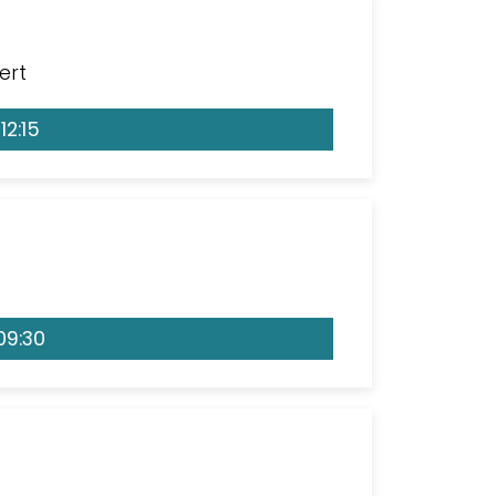
ert
12:15
09:30