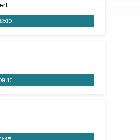
ert
12:00
09:30
11:45