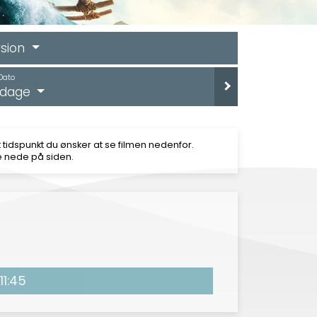
sion
Dato
e dage
 tidspunkt du ønsker at se filmen nedenfor.
e nede på siden.
11:45