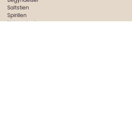
Saltstien
Spirillen
Nøjsomheden
Andre Rieus 2026 Summer Concert: Viva
Maastricht!
Lyset i Os
Brændende Stemme
Brohr
Dobbeltfejl
Digger
Havets kæmper
Foredrag: Med havets kæmper på jagt
F for Får 3 - Et monster på bondegården
Foredrag: Kvantecomputeren
Fornuft og følelse
Foredrag: Kaffe
Foredrag: Tang