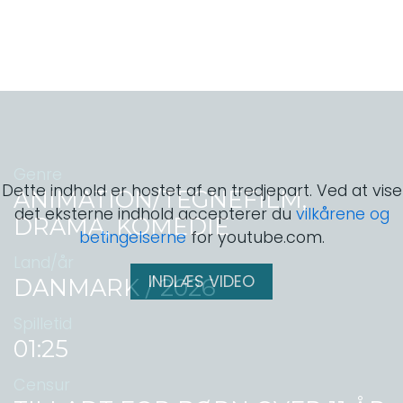
Genre
Dette indhold er hostet af en tredjepart. Ved at vise
ANIMATION/TEGNEFILM,
det eksterne indhold accepterer du
vilkårene og
DRAMA, KOMEDIE
betingelserne
for youtube.com.
Land/år
INDLÆS VIDEO
DANMARK / 2026
Spilletid
01:25
Censur