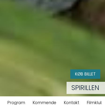
KØB BILLET
SPIRILLEN
Program
Kommende
Kontakt
Filmklubb