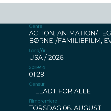
Genre
ACTION, ANIMATION/TEG
BØRNE-/FAMILIEFILM, 
Land/år
USA / 2026
Spilletid
01:29
Censur
TILLADT FOR ALLE
Filmpremiere
TORSDAG 06. AUGUST