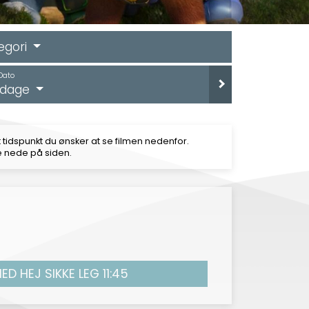
egori
Dato
e dage
 tidspunkt du ønsker at se filmen nedenfor.
e nede på siden.
D HEJ SIKKE LEG 11:45