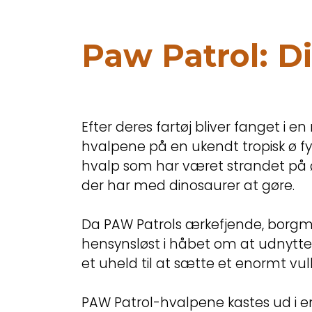
Paw Patrol: D
Efter deres fartøj bliver fanget i e
hvalpene på en ukendt tropisk ø f
hvalp som har været strandet på øen
der har med dinosaurer at gøre.
Da PAW Patrols ærkefjende, borg
hensynsløst i håbet om at udnytt
et uheld til at sætte et enormt vu
PAW Patrol-hvalpene kastes ud i 