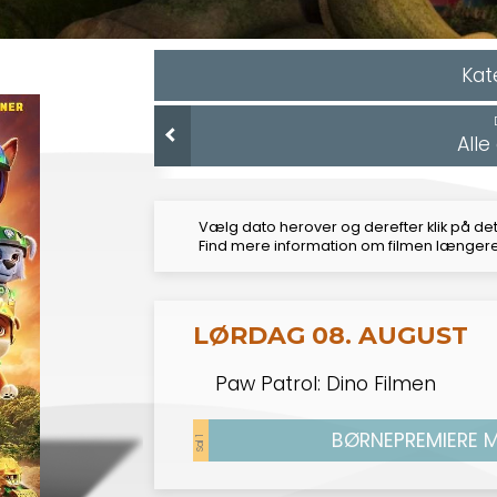
Kat
All
Vælg dato herover og derefter klik på det
Find mere information om filmen længer
LØRDAG 08. AUGUST
Paw Patrol: Dino Filmen
BØRNEPREMIERE ME
Sal 1