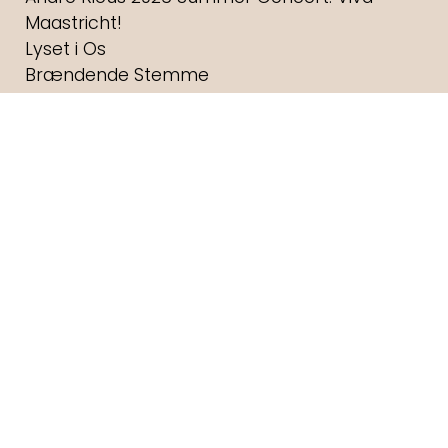
Maastricht!
Lyset i Os
Brændende Stemme
Brohr
Dobbeltfejl
Digger
Havets kæmper
Foredrag: Med havets kæmper på jagt
F for Får 3 - Et monster på bondegården
Foredrag: Kvantecomputeren
Fornuft og følelse
Foredrag: Kaffe
Foredrag: Tang
Wild Horse Nine
Andre Rieus 2026 Christmas Concert: Let It
Snow