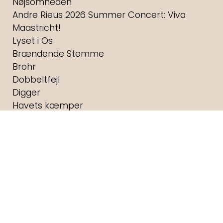
Nøjsomheden
Andre Rieus 2026 Summer Concert: Viva
Maastricht!
Lyset i Os
Brændende Stemme
Brohr
Dobbeltfejl
Digger
Havets kæmper
Foredrag: Med havets kæmper på jagt
F for Får 3 - Et monster på bondegården
Foredrag: Kvantecomputeren
Fornuft og følelse
Foredrag: Kaffe
Foredrag: Tang
Wild Horse Nine
Andre Rieus 2026 Christmas Concert: Let It
Snow