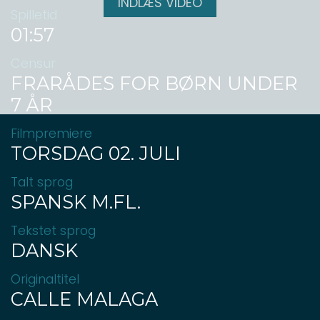
INDLÆS VIDEO
Spilletid
01:57
Censur
FRARÅDES FOR BØRN UNDER
7 ÅR
Filmpremiere
TORSDAG 02. JULI
Talt sprog
SPANSK M.FL.
Tekstet sprog
DANSK
Originaltitel
CALLE MALAGA