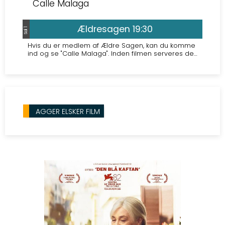
Calle Malaga
Ældresagen 19:30
Sal 1
Hvis du er medlem af Ældre Sagen, kan du komme
ind og se "Calle Malaga". Inden filmen serveres der
chili con carne, og der er gratis valgfri kaffe til
filmen. Tilmelding hos Jette Højberg på 24834514.
AGGER ELSKER FILM