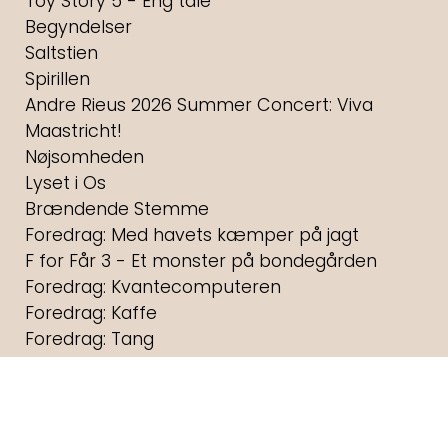
Toy Story 5 - Eng tale
Begyndelser
Saltstien
Spirillen
Andre Rieus 2026 Summer Concert: Viva
Maastricht!
Nøjsomheden
Lyset i Os
Brændende Stemme
Foredrag: Med havets kæmper på jagt
F for Får 3 - Et monster på bondegården
Foredrag: Kvantecomputeren
Foredrag: Kaffe
Foredrag: Tang
Andre Rieus 2026 Christmas Concert: Let It
Snow
KOMMENDE FILM