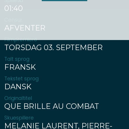
Spilletid
01:40
Censur
AFVENTER
Filmpremiere
TORSDAG 03. SEPTEMBER
Talt sprog
FRANSK
Tekstet sprog
DANSK
Originaltitel
QUE BRILLE AU COMBAT
Skuespillere
MELANIE LAURENT, PIERRE-