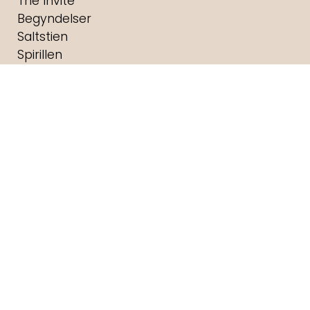
The Invite
Begyndelser
Saltstien
Spirillen
Nøjsomheden
Andre Rieus 2026 Summer Concert: Viva
Maastricht!
Lyset i Os
Brændende Stemme
Brohr
Dobbeltfejl
Digger
Havets kæmper
Foredrag: Med havets kæmper på jagt
F for Får 3 - Et monster på bondegården
Foredrag: Kvantecomputeren
Fornuft og følelse
Foredrag: Kaffe