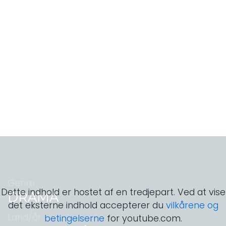
Genre
Dette indhold er hostet af en tredjepart. Ved at vise
DRAMA
det eksterne indhold accepterer du
vilkårene og
Land/år
betingelserne
for youtube.com.