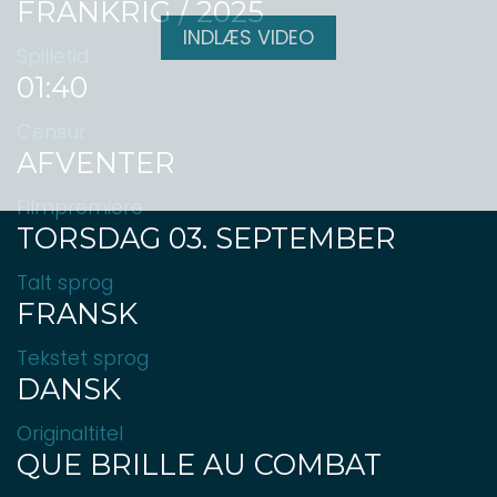
FRANKRIG / 2025
INDLÆS VIDEO
Spilletid
01:40
Censur
AFVENTER
Filmpremiere
TORSDAG 03. SEPTEMBER
Talt sprog
FRANSK
Tekstet sprog
DANSK
Originaltitel
QUE BRILLE AU COMBAT