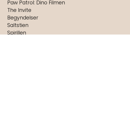
Paw Patrol: Dino Filmen
The Invite
Begyndelser
Saltstien
Spirillen
Nøjsomheden
Andre Rieus 2026 Summer Concert: Viva
Maastricht!
Lyset i Os
Brændende Stemme
Brohr
Dobbeltfejl
Digger
Havets kæmper
Foredrag: Med havets kæmper på jagt
F for Får 3 - Et monster på bondegården
Foredrag: Kvantecomputeren