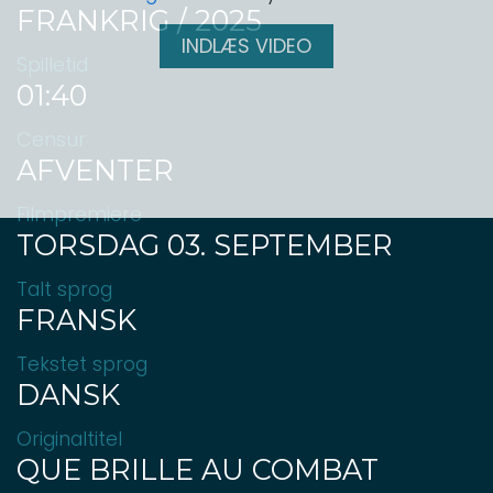
FRANKRIG / 2025
INDLÆS VIDEO
Spilletid
01:40
Censur
AFVENTER
Filmpremiere
TORSDAG 03. SEPTEMBER
Talt sprog
FRANSK
Tekstet sprog
DANSK
Originaltitel
QUE BRILLE AU COMBAT