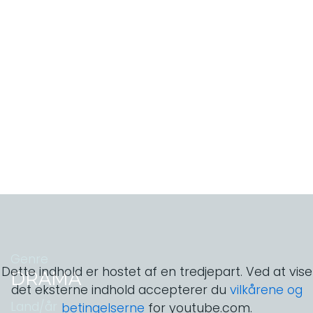
Genre
Dette indhold er hostet af en tredjepart. Ved at vise
DRAMA
det eksterne indhold accepterer du
vilkårene og
Land/år
betingelserne
for youtube.com.