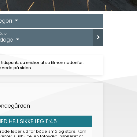
egori
Dato
e dage
 tidspunkt du ønsker at se filmen nedenfor.
e nede på siden.
bondegården
D HEJ SIKKE LEG 11:45
en røde løber ud for både små og store. Kom
venter slush-ice, en fotovæg inspireret af