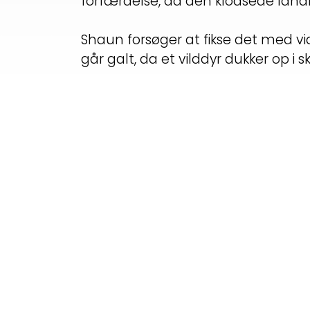
forfærdelse, da den klodsede la
Shaun forsøger at fikse det med v
går galt, da et vilddyr dukker op i s