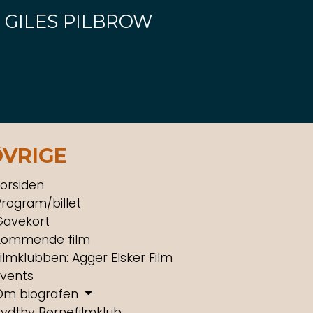
 GILES PILBROW
ØVRIGE
orsiden
rogram/billet
Gavekort
Kommende film
ilmklubben: Agger Elsker Film
Events
Om biografen
Sydthy Børnefilmklub