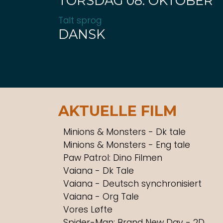
TORSDAG 08. OKTOBER
Talt sprog
DANSK
AKTUELLE FILM
Minions & Monsters - Dk tale
Minions & Monsters - Eng tale
Paw Patrol: Dino Filmen
Vaiana - Dk Tale
Vaiana - Deutsch synchronisiert
Vaiana - Org Tale
Vores Løfte
Spider-Man: Brand New Day - 2D