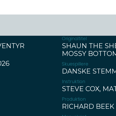
Originaltitel
EVENTYR
SHAUN THE SHE
MOSSY BOTTO
026
Skuespillere
DANSKE STEM
Instruktion
STEVE COX, M
Produktion
RICHARD BEEK