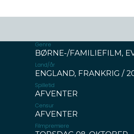
Genre
BØRNE-/FAMILIEFILM, 
Land/år
ENGLAND, FRANKRIG / 2
Spilletid
AFVENTER
Censur
AFVENTER
Filmpremiere