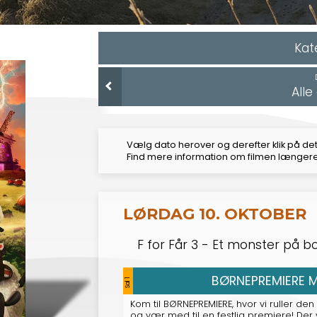
Kat
All
Vælg dato herover og derefter klik på det
Find mere information om filmen længer
LØRDAG 10. OKTOBER
F for Får 3 - Et monster på 
BØRNEPREMIERE ME
Sal 1
Kom til BØRNEPREMIERE, hvor vi ruller d
og vær med til en festlig premiere! Der 