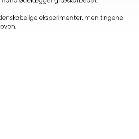
ndmand ødelægger græskarbedet.
idenskabelige eksperimenter, men tingene
koven.