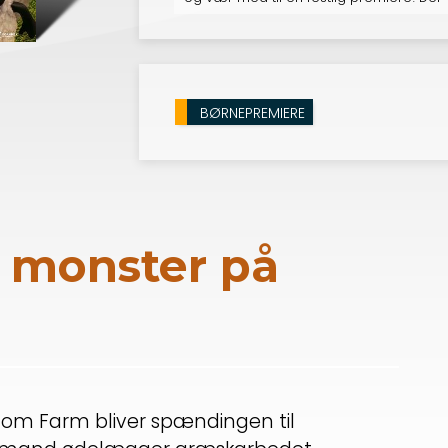
filmen (hvor du får et foto med hjem so
tegne og
BØRNEPREMIERE
Et monster på
om Farm bliver spændingen til