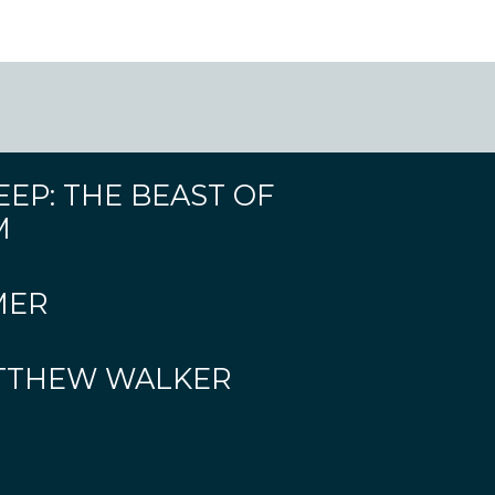
EP: THE BEAST OF
M
MER
ATTHEW WALKER