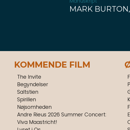
Manuskript
MARK BURTON,
KOMMENDE FILM
The Invite
F
Begyndelser
P
Saltstien
Spirillen
Nøjsomheden
F
Andre Rieus 2026 Summer Concert:
Viva Maastricht!
Lyset i Os