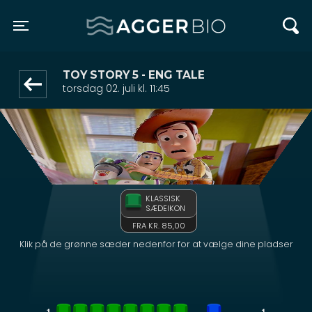
Agger BIO
front05-temp 125840
Toggle navigation
TOY STORY 5 - ENG TALE
torsdag 02. juli kl. 11:45
KLASSISK
SÆDEIKON
FRA KR. 85,00
Klik på de grønne sæder nedenfor for at vælge dine pladser