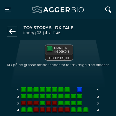
Agger BIO
1step-front02 040751
Toggle navigation
TOY STORY 5 - DK TALE
fredag 03. juli kl. 11:45
KLASSISK
SÆDEIKON
FRA KR. 85,00
Klik på de grønne sæder nedenfor for at vælge dine pladser